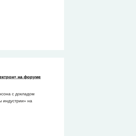
ектрон» на форуме
нсона с докладом
ы индустрии» на