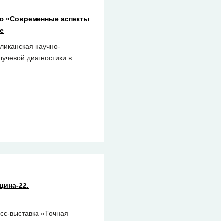
ию «Современные аспекты
ре
бликанская научно-
учевой диагностики в
цина-22.
есс-выставка «Точная